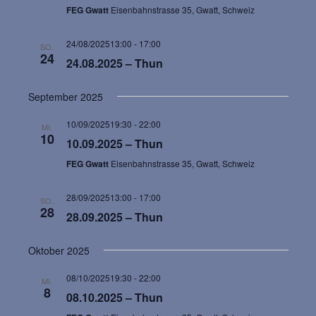
a
a
m
FEG Gwatt
Eisenbahnstrasse 35, Gwatt, Schweiz
w
n
n
ä
24/08/202513:00
-
17:00
SO.
24
s
h
s
24.08.2025 – Thun
l
t
t
e
September 2025
n
a
a
10/09/202519:30
-
22:00
MI.
.
10
10.09.2025 – Thun
l
l
FEG Gwatt
Eisenbahnstrasse 35, Gwatt, Schweiz
t
t
28/09/202513:00
-
17:00
SO.
u
28
u
28.09.2025 – Thun
n
n
Oktober 2025
g
g
08/10/202519:30
-
22:00
MI.
8
e
08.10.2025 – Thun
A