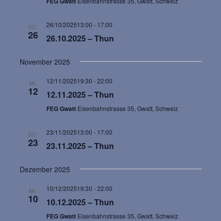
FEG Gwatt
Eisenbahnstrasse 35, Gwatt, Schweiz
n
n
26/10/202513:00
-
17:00
S
SO.
26
s
26.10.2025 – Thun
u
i
November 2025
c
c
12/11/202519:30
-
22:00
MI.
h
12
12.11.2025 – Thun
h
FEG Gwatt
Eisenbahnstrasse 35, Gwatt, Schweiz
e
t
u
23/11/202513:00
-
17:00
SO.
e
23
23.11.2025 – Thun
n
n
Dezember 2025
d
-
10/12/202519:30
-
22:00
MI.
A
10
10.12.2025 – Thun
N
n
FEG Gwatt
Eisenbahnstrasse 35, Gwatt, Schweiz