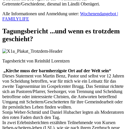
Getrennte/Geschiedene, diesmal im Ländli Oberägeri.
Alle Informationen und Anmeldung unter:
Wochenendangebot |
FAMILYLIFE
Tagungsbericht ...und wenn es trotzdem
geschieht?
Tagesbericht von Reinhild Lorentzen
„Kirche muss der barmherzigste Ort auf der Welt sein“
Dieses Statement von Martin Benz, Pastor und selbst vor 12 Jahren
von Scheidung betroffen, war für mich wie ein Leitsatz für das
zweite Tagesseminar im Gospelcenter Brugg. Das Seminar richtete
sich an Pastoren/Pfarrer, Seelsorger, von Trennung und Scheidung
betroffene oder interessierte Christen, die Antworten betreffend
Umgang mit Scheitern/Gescheiterten für ihre Gemeindearbeit oder
ihr persönliches Leben finden wollten.
Sonja Weber-Schmid und Daniel Hubacher legten als Moderatoren
den roten Faden durch den Tag.
In zwei Erlebnisberichten erzählten Teilnehmende von Kursen
lieben-scheitern-leben (LSL), wie sie nach ihrem Zerrbruch neue