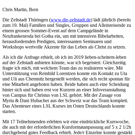
Chris Martin, Bern
Die Zeltstadt Thüringen (
www.die-zeltstadt.de
) lädt jährlich (bereits
zum 19. Mal) Familien und Singles, Gruppen und Alleinreisende zu
einem grossen Sommer-Event auf dem Campgelände in
Neufrankenroda bei Gotha ein, um mit intensiven Bibelarbeiten,
herausfordernden Predigten, interessanten Seminaren und
Workshops wertvolle Akzente für das Leben als Christ zu setzen.
Als ich die Anfrage erhielt, ob ich im 2019 lieben-scheitern-leben
auf der Zeltstadt anbieten könnte, war ich begeistert. Gleichzeitig
fragte ich mich, mit welchem Team das zu realisieren wäre. Mit
Unterstützung von Reinhild Lorentzen konnte ein Kontakt zu Uta
und Uli aus Chemnitz hergestellt werden, die sich recht spontan für
eine Mitarbeit angeboten haben. Beide haben auch eine Scheidung
hinter sich und haben erst vor Kurzem an einer Infoveranstaltung
von Campus für Christus von LSL gehört. Mit der Zusage von
Myrta & Dani Hubacher aus der Schweiz war das Team komplett.
Das Abenteuer eines LSL Kurses im Osten Deutschlands konnte
starten.
Mit 17 Teilnehmenden erlebten wir eine eindrückliche Kurswoche,
die auch mit der erforderlichen Kursformatanpassung auf 5 x 2 1/2h
durchgehend gutes Feedback erhielt. Jede/r Einzelne konnte gestärkt