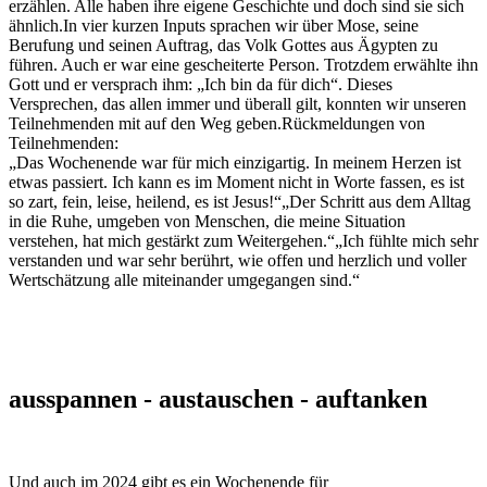
erzählen. Alle haben ihre eigene Geschichte und doch sind sie sich
ähnlich.In vier kurzen Inputs sprachen wir über Mose, seine
Berufung und seinen Auftrag, das Volk Gottes aus Ägypten zu
führen. Auch er war eine gescheiterte Person. Trotzdem erwählte ihn
Gott und er versprach ihm: „Ich bin da für dich“. Dieses
Versprechen, das allen immer und überall gilt, konnten wir unseren
Teilnehmenden mit auf den Weg geben.Rückmeldungen von
Teilnehmenden:
„Das Wochenende war für mich einzigartig. In meinem Herzen ist
etwas passiert. Ich kann es im Moment nicht in Worte fassen, es ist
so zart, fein, leise, heilend, es ist Jesus!“„Der Schritt aus dem Alltag
in die Ruhe, umgeben von Menschen, die meine Situation
verstehen, hat mich gestärkt zum Weitergehen.“„Ich fühlte mich sehr
verstanden und war sehr berührt, wie offen und herzlich und voller
Wertschätzung alle miteinander umgegangen sind.“
ausspannen - austauschen - auftanken
Und auch im 2024 gibt es ein Wochenende für